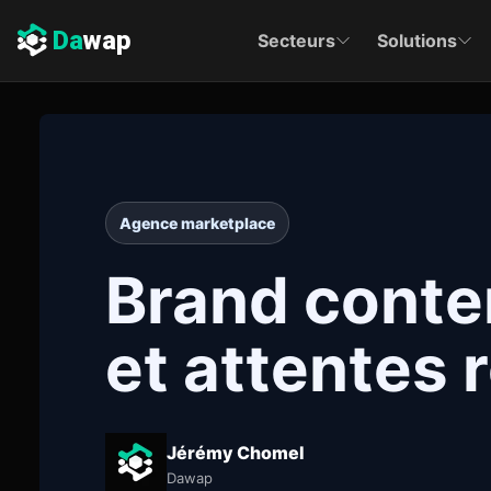
Da
wap
Secteurs
Solutions
Agence marketplace
Brand conte
et attentes 
Jérémy Chomel
Dawap