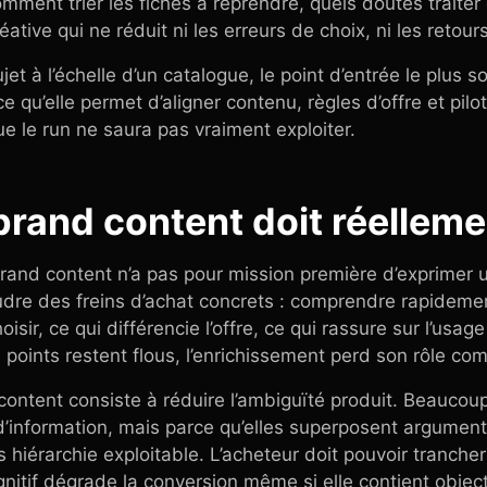
ment trier les fiches à reprendre, quels doutes traiter 
ative qui ne réduit ni les erreurs de choix, ni les retour
et à l’échelle d’un catalogue, le point d’entrée le plus so
ce qu’elle permet d’aligner contenu, règles d’offre et pil
e le run ne saura pas vraiment exploiter.
 brand content doit réellem
brand content n’a pas pour mission première d’exprimer 
soudre des freins d’achat concrets : comprendre rapidemen
oisir, ce qui différencie l’offre, ce qui rassure sur l’usage
 points restent flous, l’enrichissement perd son rôle co
content consiste à réduire l’ambiguïté produit. Beaucou
’information, mais parce qu’elles superposent argument
 hiérarchie exploitable. L’acheteur doit pouvoir trancher
nitif dégrade la conversion même si elle contient objec