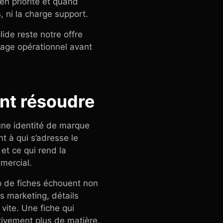
en priorité et quand
s, ni la charge support.
lide reste notre offre
otage opérationnel avant
ent résoudre
une identité de marque
t à qui s’adresse le
 et ce qui rend la
mmercial.
p de fiches échouent non
s marketing, détails
 vite. Une fiche qui
tivement plus de matière.