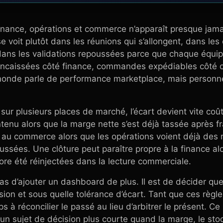
inance, opérations et commerce n’apparaît presque ja
 se voit plutôt dans les réunions qui s’allongent, dans le
ans les validations repoussées parce que chaque équip
ncaissées côté finance, commandes expédiables côté
monde parle de performance marketplace, mais personn
 sur plusieurs places de marché, l’écart devient vite co
tenu alors que la marge nette s’est déjà tassée après fr
au commerce alors que les opérations voient déjà des r
oussées. Une clôture peut paraître propre à la finance al
core été réinjectées dans la lecture commerciale.
as d’ajouter un dashboard de plus. Il est de décider quel c
on et sous quelle tolérance d’écart. Tant que ces règles
 à réconcilier le passé au lieu d’arbitrer le présent. Ce
st un sujet de décision plus courte quand la marge, le st