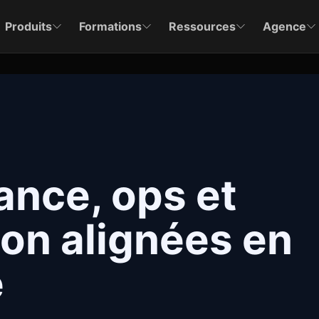
Produits
Formations
Ressources
Agence
ance, ops et
n alignées en
e