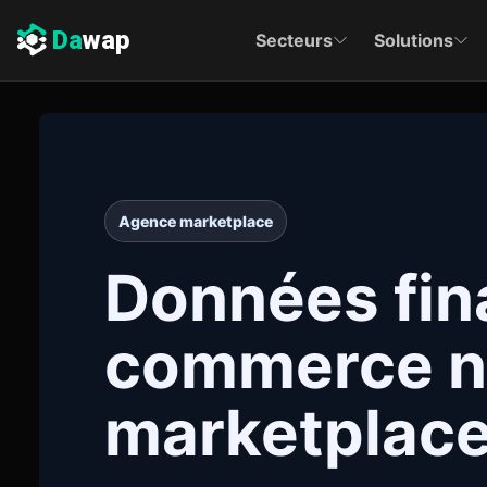
Da
wap
Secteurs
Solutions
Agence marketplace
Données fin
commerce no
marketplac