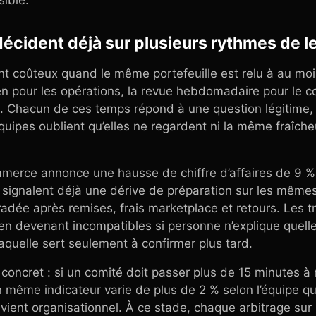
ible.
écident déjà sur plusieurs rythmes de l
nt coûteux quand le même portefeuille est relu à au moi
dien pour les opérations, la revue hebdomadaire pour le 
e. Chacun de ces temps répond à une question légitime,
ipes oublient qu’elles ne regardent ni la même fraîcheu
mmerce annonce une hausse de chiffre d’affaires de 9 % 
 signalent déjà une dérive de préparation sur les mêmes
adée après remises, frais marketplace et retours. Les tr
en devenant incompatibles si personne n’explique quelle
laquelle sert seulement à confirmer plus tard.
 concret : si un comité doit passer plus de 15 minutes à r
n même indicateur varie de plus de 2 % selon l’équipe qui
devient organisationnel. À ce stade, chaque arbitrage sur