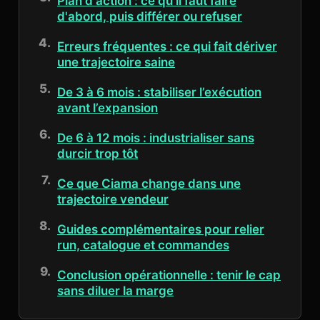
Plan d'action : ce qu'il faut faire
d'abord, puis différer ou refuser
Erreurs fréquentes : ce qui fait dériver
une trajectoire saine
De 3 à 6 mois : stabiliser l’exécution
avant l’expansion
De 6 à 12 mois : industrialiser sans
durcir trop tôt
Ce que Ciama change dans une
trajectoire vendeur
Guides complémentaires pour relier
run, catalogue et commandes
Conclusion opérationnelle : tenir le cap
sans diluer la marge