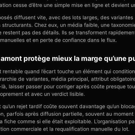
ation cesse d’être une simple mise en ligne et devient un
osés diffusent vite, avec des lots larges, des variante
 structurants. Chez eux, un média faible, une taxonom
 restent pas des détails. Ils se transforment rapidement e
manuelles et en perte de confiance dans le flux.
amont protège mieux la marge qu’une pu
rentable quand l’écart touche un élément qui conditionn
iérarchie de variantes, média principal, attribut obligato
là, laisser passer pour corriger après coûte presque to
proprement et avec un verdict lisible.
st qu’un rejet tardif coûte souvent davantage qu’un bloca
on, parfois après diffusion partielle, souvent au moment
 fiche comme si elle était exploitable. L’organisation pai
tion commerciale et la requalification manuelle du lot.