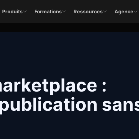
Produits
Formations
Ressources
Agence
arketplace :
 publication san