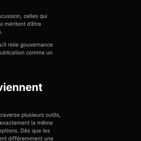
cussion, celles qui
i méritent d’être
n.
u’il relie gouvernance
e publication comme un
eviennent
averse plusieurs outils,
as exactement la même
eptions. Dès que les
tent différemment une