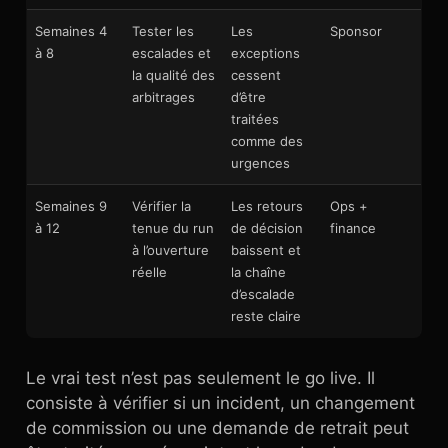
Semaines 4
Tester les
Les
Sponsor
à 8
escalades et
exceptions
la qualité des
cessent
arbitrages
d’être
traitées
comme des
urgences
Semaines 9
Vérifier la
Les retours
Ops +
à 12
tenue du run
de décision
finance
à l’ouverture
baissent et
réelle
la chaîne
d’escalade
reste claire
Le vrai test n’est pas seulement le go live. Il
consiste à vérifier si un incident, un changement
de commission ou une demande de retrait peut