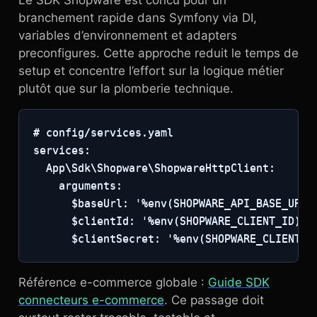
Le SDK Shopware est concu pour un
branchement rapide dans Symfony via DI,
variables d’environnement et adapters
preconfigures. Cette approche reduit le temps de
setup et concentre l’effort sur la logique métier
plutôt que sur la plomberie technique.
# config/services.yaml

services:

  App\Sdk\Shopware\ShopwareHttpClient:

    arguments:

      $baseUrl: '%env(SHOPWARE_API_BASE_URL)%
      $clientId: '%env(SHOPWARE_CLIENT_ID)%'

      $clientSecret: '%env(SHOPWARE_CLIENT_S
Référence e-commerce globale :
Guide SDK
connecteurs e-commerce
. Ce passage doit