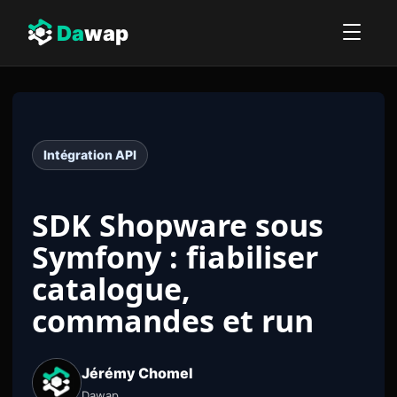
Da
wap
Intégration API
SDK Shopware sous
Symfony : fiabiliser
catalogue,
commandes et run
Jérémy Chomel
Dawap