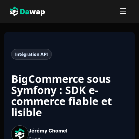
Da
wap
Intégration API
BigCommerce sous
Symfony : SDK e-
commerce fiable et
lisible
Jérémy Chomel
Dawap