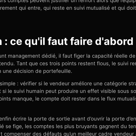
s comptes peuvent justifier un renfort alors que l’équipe
airement qui entre, qui reste en suivi mutualisé et qui doi
 : ce qu'il faut faire d'abord
nt management dédié, il faut figer la capacité réelle de 
attendu. Tant que ces trois points restent flous, le suivi 
 une décision de portefeuille.
e simple : vérifier si le vendeur améliore une catégorie st
 si le suivi humain peut produire un effet visible sous s
 points manque, le compte doit rester dans le flux mutual
nfin écrire la porte de sortie avant d’ouvrir la porte d’e
édié se fige, les comptes les plus bruyants gagnent du ter
t compenser des défauts qu’un meilleur cadre vendeur a