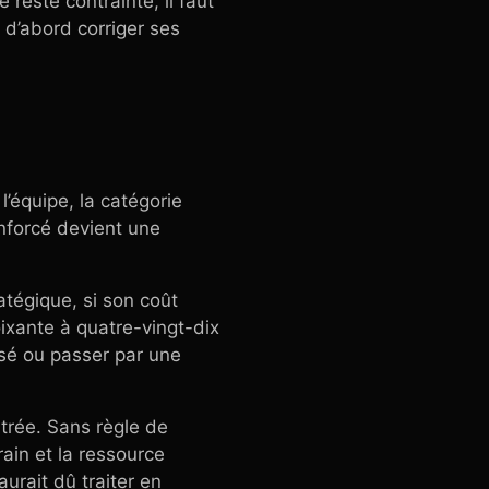
 reste contrainte, il faut
t d’abord corriger ses
l’équipe, la catégorie
renforcé devient une
ratégique, si son coût
oixante à quatre-vingt-dix
isé ou passer par une
ntrée. Sans règle de
rain et la ressource
urait dû traiter en