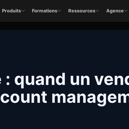
Produits
Formations
Ressources
Agence
 : quand un ven
account manage