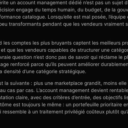
rite un account management dédié n’est pas un sujet d
écision engage du temps humain, du budget, de la gouv
formance catalogue. Lorsqu’elle est mal posée, l’équipe
peu transformants pendant que les vendeurs vraiment 
 les comptes les plus bruyants captent les meilleurs pr
 et que les vendeurs capables de structurer une catégor
vraie question n’est donc pas de savoir qui réclame le p
tage renforcé parce qu’ils peuvent améliorer durablement 
 la densité d’une catégorie stratégique.
est la suivante : plus une marketplace grandit, moins elle
u cas par cas. L’account management devient rentable
ation claire, avec des critères d’entrée, des objectifs li
ptôme est toujours le même : un portefeuille prioritaire
qui ressemble à un traitement privilégié coûteux plutôt qu