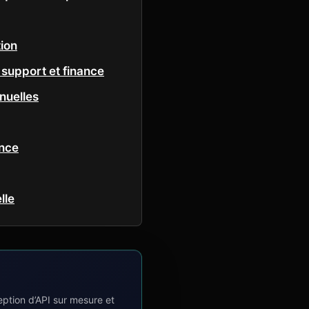
tion
 support et finance
nuelles
ance
lle
tion d’API sur mesure et