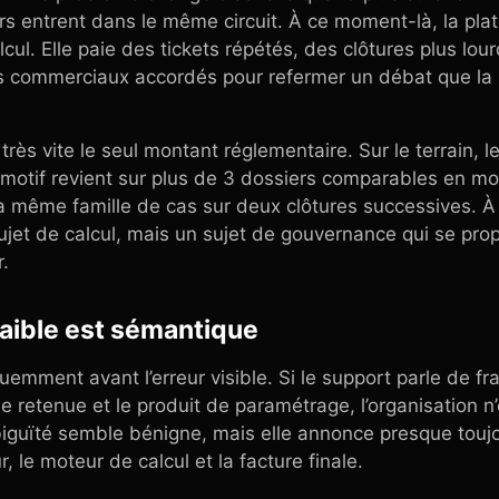
s entrent dans le même circuit. À ce moment-là, la pla
ul. Elle paie des tickets répétés, des clôtures plus lou
s commerciaux accordés pour refermer un débat que la r
ès vite le seul montant réglementaire. Sur le terrain, le 
otif revient sur plus de 3 dossiers comparables en mo
la même famille de cas sur deux clôtures successives. À p
ujet de calcul, mais un sujet de gouvernance qui se pr
.
faible est sémantique
mment avant l’erreur visible. Si le support parle de fra
de retenue et le produit de paramétrage, l’organisation n
biguïté semble bénigne, mais elle annonce presque touj
, le moteur de calcul et la facture finale.