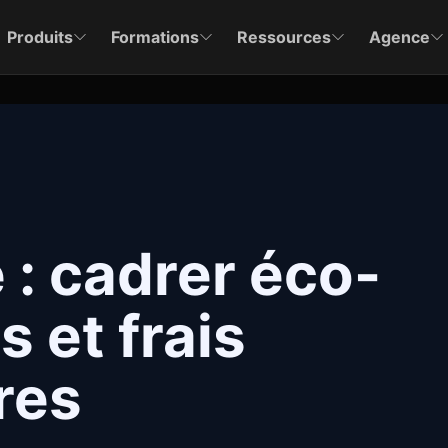
Produits
Formations
Ressources
Agence
: cadrer éco-
s et frais
res