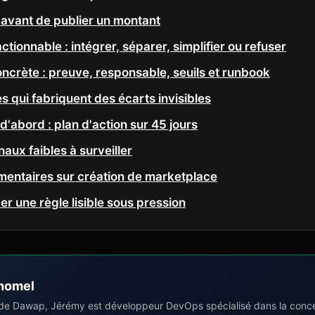
er avant de publier un montant
ctionnable : intégrer, séparer, simplifier ou refuser
ncrète : preuve, responsable, seuils et runbook
s qui fabriquent des écarts invisibles
e d'abord : plan d'action sur 45 jours
naux faibles à surveiller
entaires sur création de marketplace
er une règle lisible sous pression
homel
de Dawap, Jérémy est développeur DevOps spécialisé dans la concep