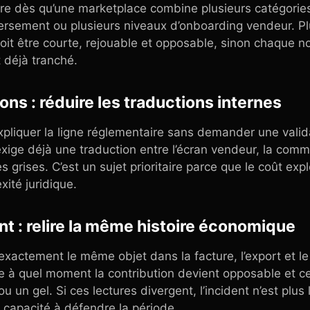
taire dès qu’une marketplace combine plusieurs catégorie
ersement ou plusieurs niveaux d’onboarding vendeur. Pl
e doit être courte, rejouable et opposable, sinon chaque 
t déjà tranché.
ons : réduire les traductions internes
xpliquer la ligne réglementaire sans demander une valid
 exige déjà une traduction entre l’écran vendeur, la comm
 grises. C’est un sujet prioritaire parce que le coût ex
ité juridique.
t : relire la même histoire économique
 exactement le même objet dans la facture, l’export et 
 à quel moment la contribution devient opposable et c
un gel. Si ces lectures divergent, l’incident n’est plus l
a capacité à défendre la période.