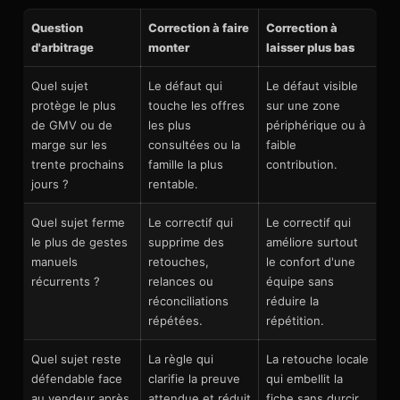
Question
Correction à faire
Correction à
d'arbitrage
monter
laisser plus bas
Quel sujet
Le défaut qui
Le défaut visible
protège le plus
touche les offres
sur une zone
de GMV ou de
les plus
périphérique ou à
marge sur les
consultées ou la
faible
trente prochains
famille la plus
contribution.
jours ?
rentable.
Quel sujet ferme
Le correctif qui
Le correctif qui
le plus de gestes
supprime des
améliore surtout
manuels
retouches,
le confort d'une
récurrents ?
relances ou
équipe sans
réconciliations
réduire la
répétées.
répétition.
Quel sujet reste
La règle qui
La retouche locale
défendable face
clarifie la preuve
qui embellit la
au vendeur après
attendue et réduit
fiche sans durcir