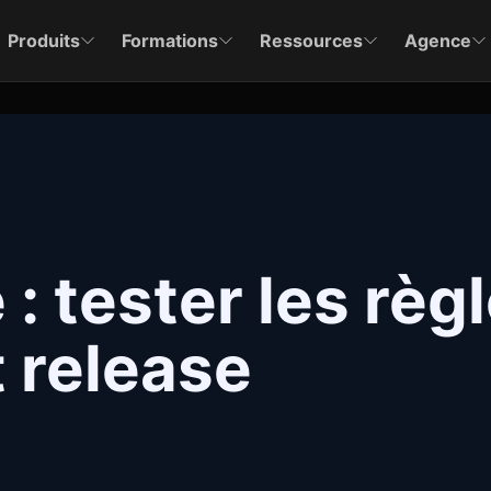
Produits
Formations
Ressources
Agence
: tester les règ
 release