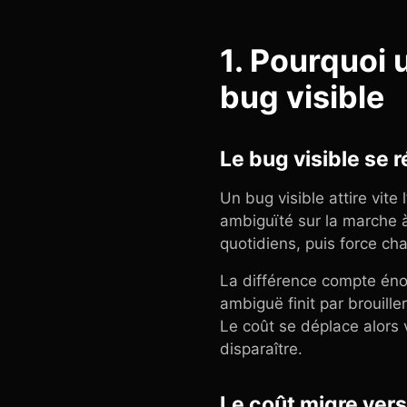
1. Pourquoi 
bug visible
Le bug visible se r
Un bug visible attire vite
ambiguïté sur la marche à
quotidiens, puis force ch
La différence compte éno
ambiguë finit par brouille
Le coût se déplace alors v
disparaître.
Le coût migre vers