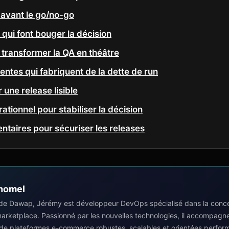
r avant le go/no-go
 qui font bouger la décision
s transformer la QA en théâtre
entes qui fabriquent de la dette de run
 une release lisible
ationnel pour stabiliser la décision
taires pour sécuriser les releases
homel
de Dawap, Jérémy est développeur DevOps spécialisé dans la concep
 marketplace. Passionné par les nouvelles technologies, il accompagn
 de plateformes e-commerce robustes, scalables et orientées perfor