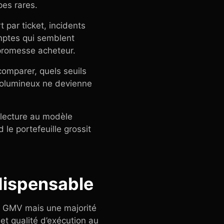
pes rares.
 par ticket, incidents
omptes qui semblent
a promesse acheteur.
comparer, quels seuils
volumineux ne devienne
e lecture au modèle
le portefeuille grossit
ndispensable
la GMV mais une majorité
 et qualité d’exécution au