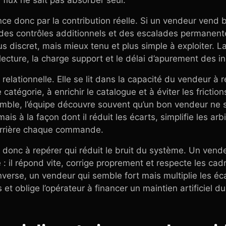
 flux ne sait pas absorber seul.
e donc par la contribution réelle. Si un vendeur vend
des contrôles additionnels et des escalades permanentes
lus discret, mais mieux tenu et plus simple à exploiter. 
electure, la charge support et le délai d’apurement des i
i relationnelle. Elle se lit dans la capacité du vendeur à 
e catégorie, à enrichir le catalogue et à éviter les frict
mble, l’équipe découvre souvent qu’un bon vendeur ne 
is à la façon dont il réduit les écarts, simplifie les arb
errière chaque commande.
 donc à repérer qui réduit le bruit du système. Un vende
re : il répond vite, corrige proprement et respecte les ca
’inverse, un vendeur qui semble fort mais multiplie les é
 et oblige l’opérateur à financer un maintien artificiel d