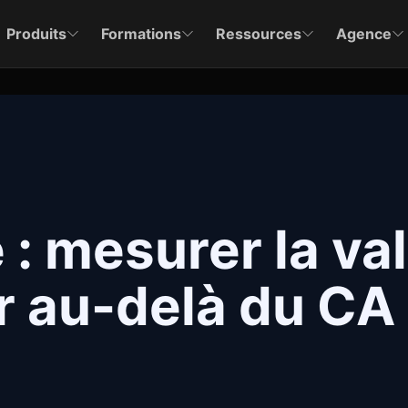
Produits
Formations
Ressources
Agence
: mesurer la va
r au-delà du CA