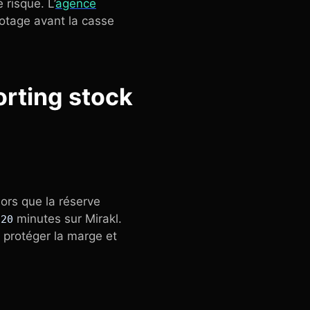
 risque. L’
agence
lotage avant la casse
porting stock
ors que la réserve
e
minutes sur Mirakl.
20
l, protéger la marge et