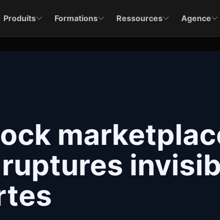
Produits
Formations
Ressources
Agence
tock marketplace
 ruptures invisi
rtes