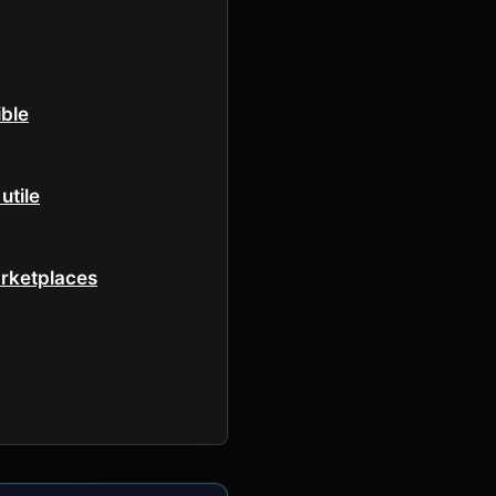
ible
utile
arketplaces