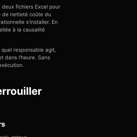
t deux fichiers Excel pour
e de netteté coûte du
tionnelle s’installer. En
liée à la causalité
 quel responsable agit,
jet dans l’heure. Sans
’exécution.
errouiller
rs