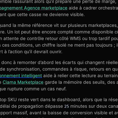
emble rassurant alors qu’il prépare une perte de marge,
agnement Agence marketplace
aide à cadrer orchestrati
ant que cette casse ne devienne visible.
 quand la même référence vit sur plusieurs marketplaces,
re. Un lot peut être encore compté comme disponible côt
 attente de contrôle retour côté WMS ou trop tardif po
 ces conditions, un chiffre isolé ne ment pas toujours ; 
 à l’action qu’il devrait ouvrir.
 donc à remonter d’abord les écarts qui changent réelle
i de synchronisation, commandes à risque, retours en qu
onnement intelligent
aide à relier cette lecture au terrai
ue
Ciama Marketplace
garde la mémoire des seuils, des a
aque rupture comme un cas neuf.
un top SKU reste vert dans le dashboard, alors que la r
e délai de propagation dépasse
minutes sur deux can
25
upport massif, avant la baisse de conversion visible et a