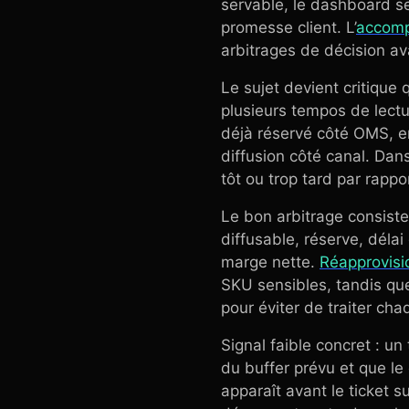
servable, le dashboard s
promesse client. L’
accomp
arbitrages de décision av
Le sujet devient critique
plusieurs tempos de lectu
déjà réservé côté OMS, en
diffusion côté canal. Dans
tôt ou trop tard par rapport
Le bon arbitrage consiste
diffusable, réserve, déla
marge nette.
Réapprovisi
SKU sensibles, tandis q
pour éviter de traiter ch
Signal faible concret : 
du buffer prévu et que l
apparaît avant le ticket s