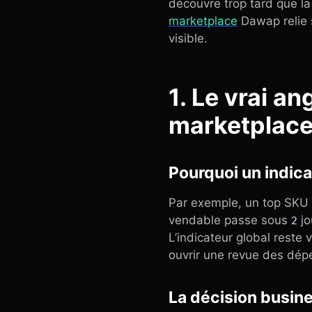
découvre trop tard que la
marketplace
Dawap relie s
visible.
1. Le vrai a
marketplac
Pourquoi un indica
Par exemple, un top SKU p
vendable passe sous
jo
2
L’indicateur global reste v
ouvrir une revue des dép
La décision busine