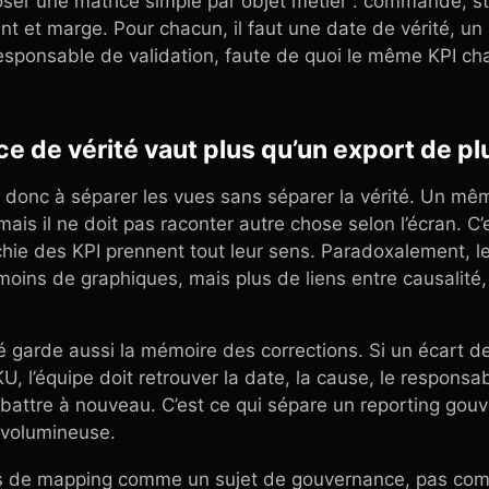
poser une matrice simple par objet métier : commande, st
et marge. Pour chacun, il faut une date de vérité, un 
responsable de validation, faute de quoi le même KPI ch
e de vérité vaut plus qu’un export de pl
 donc à séparer les vues sans séparer la vérité. Un mêm
ais il ne doit pas raconter autre chose selon l’écran. C’e
rchie des KPI prennent tout leur sens. Paradoxalement, le
moins de graphiques, mais plus de liens entre causalité
 garde aussi la mémoire des corrections. Si un écart de 
, l’équipe doit retrouver la date, la cause, le responsab
attre à nouveau. C’est ce qui sépare un reporting gouv
 volumineuse.
ons de mapping comme un sujet de gouvernance, pas com