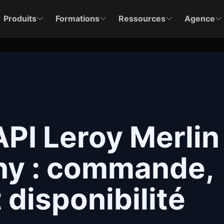
Produits
Formations
Ressources
Agence
API Leroy Merlin
ny : commande,
 disponibilité