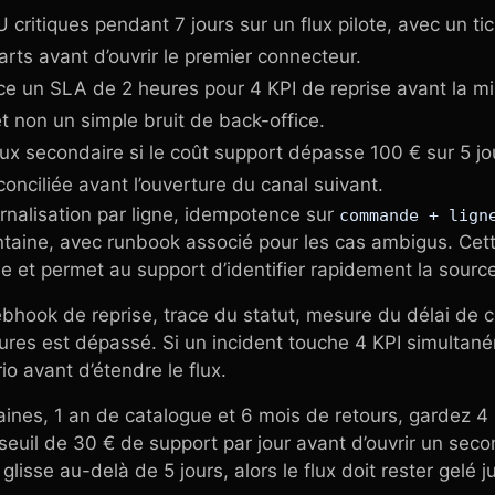
U critiques pendant 7 jours sur un flux pilote, avec un ti
arts avant d’ouvrir le premier connecteur.
ce un SLA de 2 heures pour 4 KPI de reprise avant la mi
et non un simple bruit de back-office.
flux secondaire si le coût support dépasse 100 € sur 5 j
éconciliée avant l’ouverture du canal suivant.
urnalisation par ligne, idempotence sur
commande + lign
ntaine, avec runbook associé pour les cas ambigus. Cett
et permet au support d’identifier rapidement la source
ebhook de reprise, trace du statut, mesure du délai de co
eures est dépassé. Si un incident touche 4 KPI simultané
io avant d’étendre le flux.
aines, 1 an de catalogue et 6 mois de retours, gardez 4 
 seuil de 30 € de support par jour avant d’ouvrir un sec
glisse au-delà de 5 jours, alors le flux doit rester gelé j