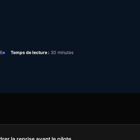
26
Temps de lecture :
30 minutes
drer la reprise avant le pilote