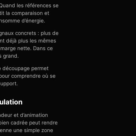
 Quand les références se
ntit la comparaison et
consomme d’énergie.
gnaux concrets : plus de
vent déjà plus les mêmes
 marge nette. Dans ce
s grand.
e le découpage permet
e pour comprendre où se
support.
ulation
ndeur et d’animation
 bien cadrée peut rendre
ienne une simple zone