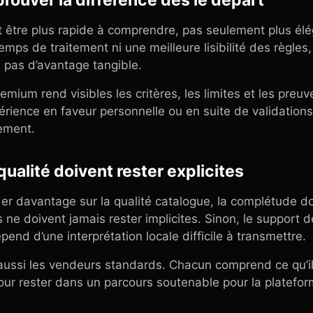
prouver la différence dès le départ
être plus rapide à comprendre, pas seulement plus éléga
emps de traitement ni une meilleure lisibilité des règles, 
e pas d’avantage tangible.
mium rend visibles les critères, les limites et les preu
périence en faveur personnelle ou en suite de validatio
ement.
ualité doivent rester explicites
 davantage sur la qualité catalogue, la complétude do
 ne doivent jamais rester implicites. Sinon, le support 
épend d’une interprétation locale difficile à transmettre.
 aussi les vendeurs standards. Chacun comprend ce qu’il 
 pour rester dans un parcours soutenable pour la platefor