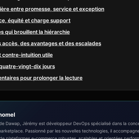
tière entre promesse, service et exception
ce, équité et charge support
 qui brouillent la hiérarchie
accès, des avantages et des escalades
 contre-intuition utile
 quatre-vingt-dix jours
taires pour prolonger la lecture
homel
de Dawap, Jérémy est développeur DevOps spécialisé dans la concep
 marketplace. Passionné par les nouvelles technologies, il accompagn
 de plateformes e-commerce robustes, scalables et orientées perfor