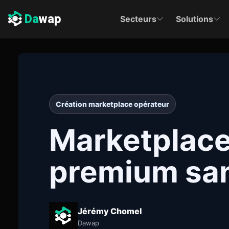
Da
wap
Secteurs
Solutions
Création marketplace opérateur
Marketplace 
premium san
Jérémy Chomel
Dawap