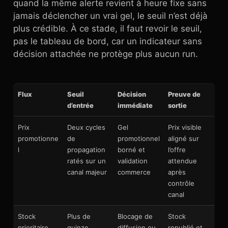
quand la même alerte revient à heure fixe sans
jamais déclencher un vrai gel, le seuil n’est déjà
plus crédible. À ce stade, il faut revoir le seuil,
pas le tableau de bord, car un indicateur sans
décision attachée ne protège plus aucun run.
Flux
Seuil
Décision
Preuve de
d’entrée
immédiate
sortie
Prix
Deux cycles
Gel
Prix visible
promotionne
de
promotionnel
aligné sur
l
propagation
borné et
l’offre
ratés sur un
validation
attendue
canal majeur
commerce
après
contrôle
canal
Stock
Plus de
Blocage de
Stock
prioritaire
quinze
diffusion ou
republié et