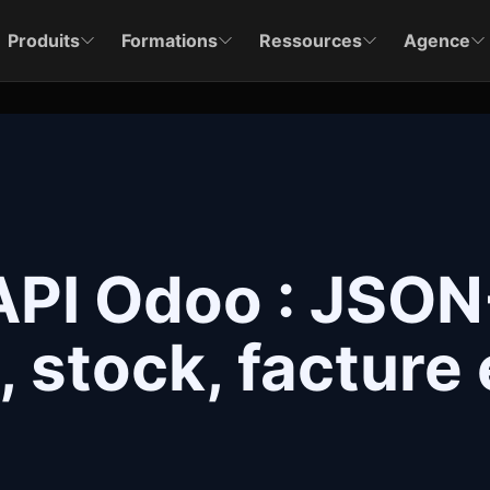
Produits
Formations
Ressources
Agence
API Odoo : JSON
stock, facture 