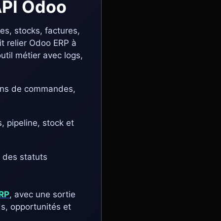
API Odoo
, stocks, factures,
it relier Odoo ERP à
il métier avec logs,
lons de commandes,
pipeline, stock et
u des statuts
ERP
, avec une sortie
s, opportunités et