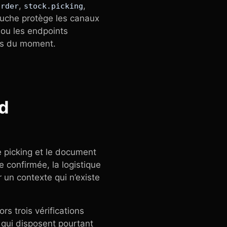
,
,
order
stock.picking
couche protège les canaux
ou les endpoints
es du moment.
nd
e picking et le document
confirmée, la logistique
 un contexte qui n’existe
rs trois vérifications
 qui disposent pourtant