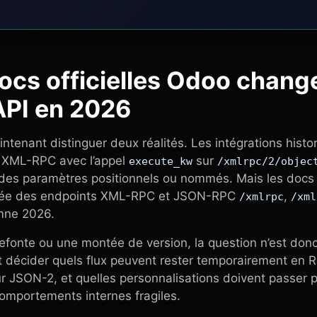
ocs officielles Odoo chang
API en 2026
tenant distinguer deux réalités. Les intégrations histo
PI XML-RPC avec l’appel
sur
execute_kw
/xmlrpc/2/objec
des paramètres positionnels ou nommés. Mais les docs
mée des endpoints XML-RPC et JSON-RPC
,
/xmlrpc
/xml
mne 2026.
refonte ou une montée de version, la question n’est don
aut décider quels flux peuvent rester temporairement en R
ur JSON-2, et quelles personnalisations doivent passer
omportements internes fragiles.