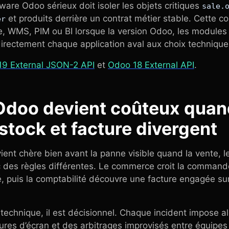
re Odoo sérieux doit isoler les objets critiques
sale.
et produits derrière un contrat métier stable. Cette 
er
 WMS, PIM ou BI lorsque la version Odoo, les modules 
irectement chaque application aval aux choix techniqu
9 External JSON-2 API
et
Odoo 18 External API
.
 Odoo devient coûteux qua
tock et facture divergent
ent chère bien avant la panne visible quand la vente, l
des règles différentes. Le commerce croit la commande 
é, puis la comptabilité découvre une facture engagée sur
technique, il est décisionnel. Chaque incident impose alo
ures d’écran et des arbitrages improvisés entre équipes