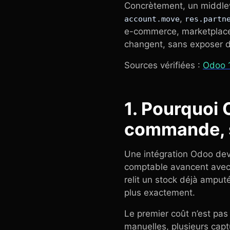
Concrètement, un middlewa
,
account.move
res.partn
e-commerce, marketplace,
changent, sans exposer d
Sources vérifiées :
Odoo 1
1. Pourquoi
commande, s
Une intégration Odoo devi
comptable avancent avec 
relit un stock déjà amput
plus exactement.
Le premier coût n’est pas 
manuelles, plusieurs capt