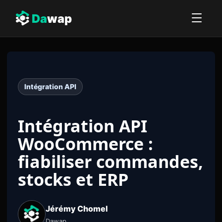
Da
wap
Intégration API
Intégration API
WooCommerce :
fiabiliser commandes,
stocks et ERP
Jérémy Chomel
Dawap