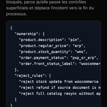
bloquée, parce qu’elle passe les contrôles
superficiels et déplace l’incident vers la fin du
processus.
{

  "ownership": {

    "product.description": "pim",

    "product.regular_price": "erp",

    "product.stock_quantity": "wms",

    "order.payment_status": "psp_or_erp",

    "order.front_status_label": "woocommerce"

  },

  "reject_rules": [

    "reject stock update from woocommerce adm
    "reject refund if source document is miss
    "reject full catalog resync without appro
  ]

}