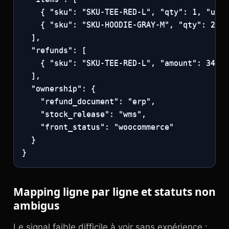
    { "sku": "SKU-TEE-RED-L", "qty": 1, "unit
    { "sku": "SKU-HOODIE-GRAY-M", "qty": 2, "
  ],

  "refunds": [

    { "sku": "SKU-TEE-RED-L", "amount": 34.90
  ],

  "ownership": {

    "refund_document": "erp",

    "stock_release": "wms",

    "front_status": "woocommerce"

  }

}
Mapping ligne par ligne et statuts non
ambigus
Le signal faible difficile à voir sans expérience :