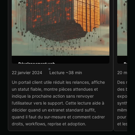
Développement web
Dével
Portail client et extranet
Rôl
22 janvier 2024
Lecture ~38 min
20 mai 
: cadrer le self-service
acc
utile
con
Un portail client utile réduit les relances, affiche
Des rôle
par
un statut fiable, montre pièces attendues et
des bouton
Lire l'article
→
indique la prochaine action sans renvoyer
exporter
Lir
l’utilisateur vers le support. Cette lecture aide à
synthèse 
décider quand un extranet standard suffit,
même règl
quand il faut du sur-mesure et comment cadrer
pour évi
droits, workflows, reprise et adoption.
et les d