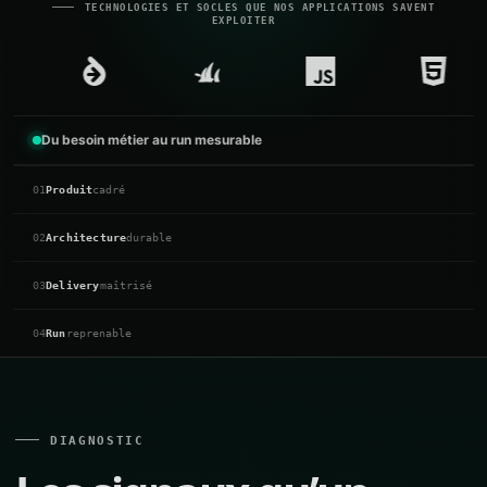
TECHNOLOGIES ET SOCLES QUE NOS APPLICATIONS SAVENT
EXPLOITER
Du besoin métier au run mesurable
01
Produit
cadré
02
Architecture
durable
03
Delivery
maîtrisé
04
Run
reprenable
DIAGNOSTIC