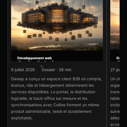
Développement web
Dével
Corim Solutions :
Cor
espace client B2B
aut
9 juillet 2026
Dossier · 38 min
27 janvi
construit autour de
lic
Dawap a conçu un espace client B2B où compte,
Un utili
l’ERP
licence, rôle et hébergement déterminent les
organisat
Voi
services disponibles. Le portail, la distribution
transform
Voir le projet
→
logicielle, le back-office sur mesure et les
tableau d
synchronisations avec Colline forment un même
invitatio
produit administrable, testé et durablement
suivent t
exploitable.
sélectio
accessib