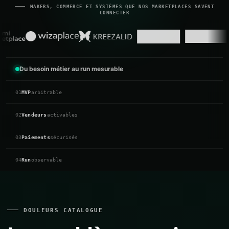
MAKERS, COMMERCE ET SYSTÈMES QUE NOS MARKETPLACES SAVENT
CONNECTER
Du besoin métier au run mesurable
01
MVP
arbitrable
02
Vendeurs
activables
03
Paiements
sécurisés
04
Run
observable
DOULEURS CATALOGUE