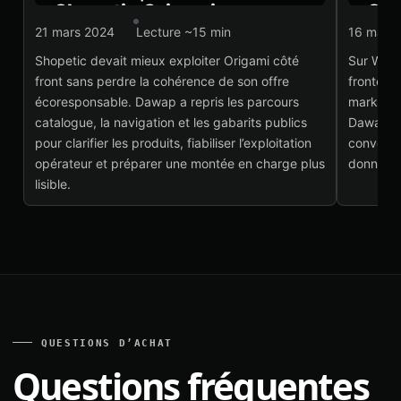
Shopetic Origami :
Sho
frontend marketplace
fro
21 mars 2024
Lecture ~15 min
16 mars
Shopetic devait mieux exploiter Origami côté
Sur Wiza
Voir le projet
→
Voi
front sans perdre la cohérence de son offre
frontend 
écoresponsable. Dawap a repris les parcours
marketpl
catalogue, la navigation et les gabarits publics
Dawap a t
pour clarifier les produits, fiabiliser l’exploitation
conversio
opérateur et préparer une montée en charge plus
donner a
lisible.
QUESTIONS D’ACHAT
Questions fréquentes