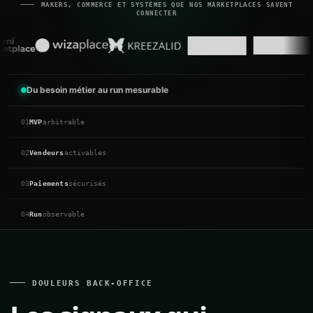
MAKERS, COMMERCE ET SYSTÈMES QUE NOS MARKETPLACES SAVENT
CONNECTER
Du besoin métier au run mesurable
01
MVP
arbitrable
02
Vendeurs
activables
03
Paiements
sécurisés
04
Run
observable
DOULEURS BACK-OFFICE