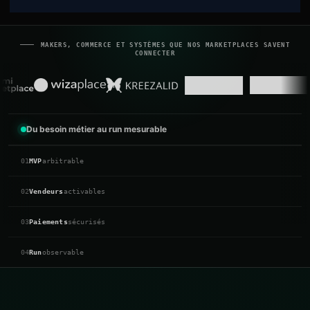
MAKERS, COMMERCE ET SYSTÈMES QUE NOS MARKETPLACES SAVENT
CONNECTER
Du besoin métier au run mesurable
01
MVP
arbitrable
02
Vendeurs
activables
03
Paiements
sécurisés
04
Run
observable