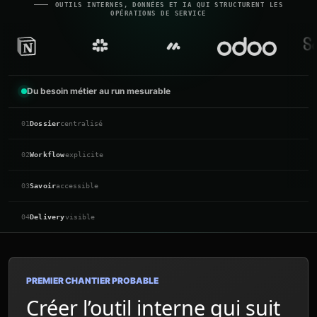
OUTILS INTERNES, DONNÉES ET IA QUI STRUCTURENT LES
OPÉRATIONS DE SERVICE
Du besoin métier au run mesurable
01
Dossier
centralisé
02
Workflow
explicite
03
Savoir
accessible
04
Delivery
visible
PREMIER CHANTIER PROBABLE
Créer l’outil interne qui suit