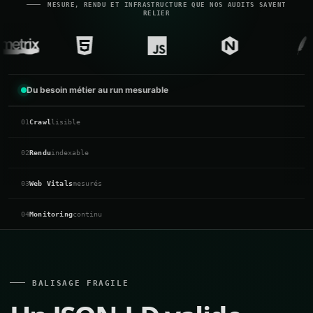
MESURE, RENDU ET INFRASTRUCTURE QUE NOS AUDITS SAVENT
RELIER
Du besoin métier au run mesurable
01
Crawl
lisible
02
Rendu
indexable
03
Web Vitals
mesurés
04
Monitoring
continu
BALISAGE FRAGILE