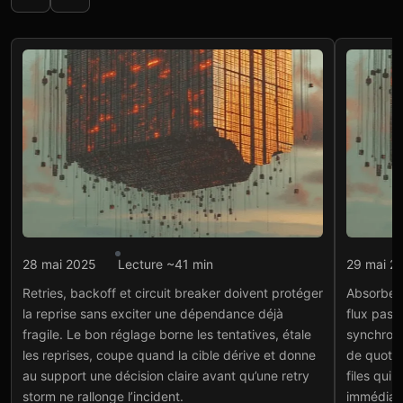
Intégration API
Intégr
28 mai 2025
Lecture ~41 min
29 mai 2
Retries, backoff et circuit
Rate
Retries, backoff et circuit breaker doivent protéger
Absorber u
breaker pour fiabiliser
syn
la reprise sans exciter une dépendance déjà
flux passe
une API
cri
fragile. Le bon réglage borne les tentatives, étale
synchroni
Lire l'article
→
Lire
les reprises, coupe quand la cible dérive et donne
de quota 
au support une décision claire avant qu’une retry
files qui
storm ne rallonge l’incident.
immédiate