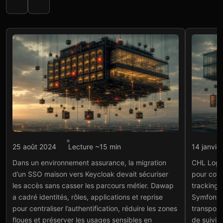
Intégration API
Intégr
25 août 2024
Lecture ~15 min
14 janvie
Assurance : migration
CHL
Dans un environnement assurance, la migration
CHL Logis
SSO Keycloak sécurisée
mid
d’un SSO maison vers Keycloak devait sécuriser
pour cota
tra
Voir le projet
→
les accès sans casser les parcours métier. Dawap
tracking
Voir
a cadré identités, rôles, applications et reprise
Symfony d
pour centraliser l’authentification, réduire les zones
transport
floues et préserver les usages sensibles en
de suivi e