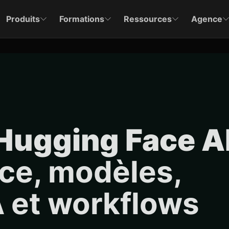
Produits
Formations
Ressources
Agence
Hugging Face A
nce, modèles,
A et workflows