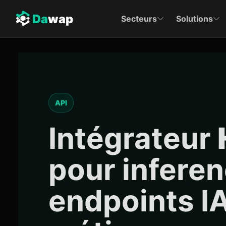
Da
wap
Secteurs
Solutions
API
Intégrateur
pour infere
endpoints I