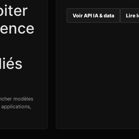
iter
Voir API IA & data
Lire 
rence
iés
ncher modèles
applications,