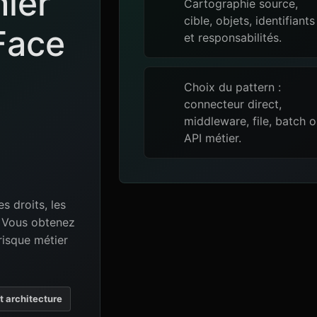
mier
Cartographie source,
cible, objets, identifiants
Face
et responsabilités.
Choix du pattern :
connecteur direct,
middleware, file, batch 
API métier.
es droits, les
e. Vous obtenez
risque métier
et architecture