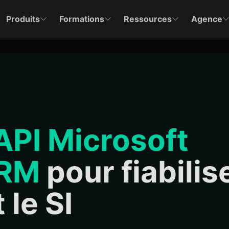
Produits
Formations
Ressources
Agence
API Microsoft
CRM
pour fiabilis
 le SI