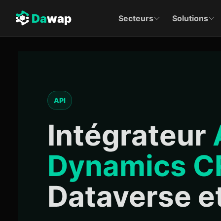
Da
wap
Secteurs
Solutions
API
Intégrateur
Dynamics 
Dataverse et