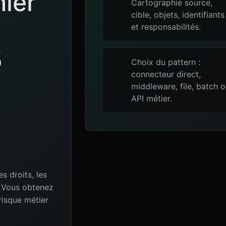
mier
Cartographie source,
cible, objets, identifiants
et responsabilités.
5
Choix du pattern :
connecteur direct,
middleware, file, batch 
API métier.
es droits, les
e. Vous obtenez
risque métier