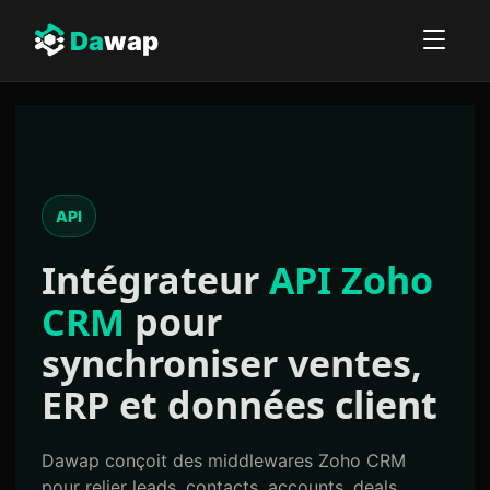
Da
wap
API
Intégrateur
API Zoho
CRM
pour
synchroniser ventes,
ERP et données client
Dawap conçoit des middlewares Zoho CRM
pour relier leads, contacts, accounts, deals,