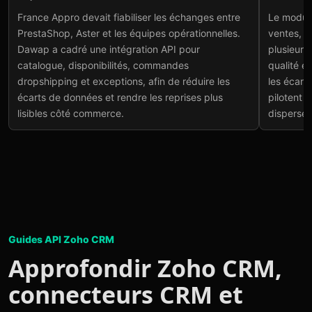
France Appro :
Cia
France Appro devait fiabiliser les échanges entre
Le modul
intégration PrestaShop
com
PrestaShop, Aster et les équipes opérationnelles.
ventes, c
et Aster
Voir
Dawap a cadré une intégration API pour
plusieurs
Voir le projet
→
catalogue, disponibilités, commandes
qualité e
dropshipping et exceptions, afin de réduire les
les écarts
écarts de données et rendre les reprises plus
pilotent 
lisibles côté commerce.
dispersés
Guides API Zoho CRM
Approfondir Zoho CRM,
connecteurs CRM et