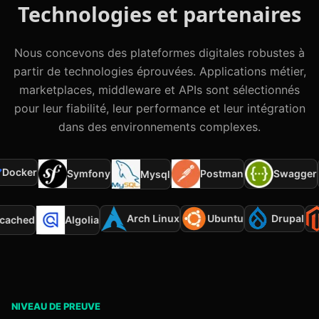
Technologies et partenaires
Nous concevons des plateformes digitales robustes à
partir de technologies éprouvées. Applications métier,
marketplaces, middleware et APIs sont sélectionnés
pour leur fiabilité, leur performance et leur intégration
dans des environnements complexes.
ocker
Symfony
Postman
Swagger
Mysql
Arch Linux
Ubuntu
Drupal
mcached
Algolia
NIVEAU DE PREUVE