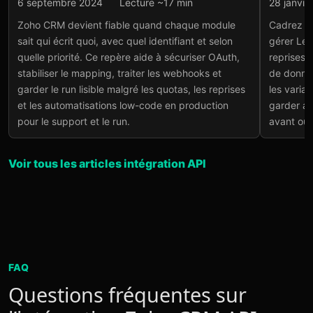
Intégration API
Intégr
6 septembre 2024
Lecture ~17 min
28 janvie
Intégration API Zoho :
SDK
Zoho CRM devient fiable quand chaque module
Cadrez Z
centralisez vos données
Sym
sait qui écrit quoi, avec quel identifiant et selon
gérer Lea
marketing et CRM –
rep
quelle priorité. Ce repère aide à sécuriser OAuth,
reprises c
Guide 2025
dur
stabiliser le mapping, traiter les webhooks et
de donnée
Lire l'article
→
Lire
garder le run lisible malgré les quotas, les reprises
les varia
et les automatisations low-code en production
garder au
pour le support et le run.
avant ouv
Voir tous les articles intégration API
FAQ
Questions fréquentes sur