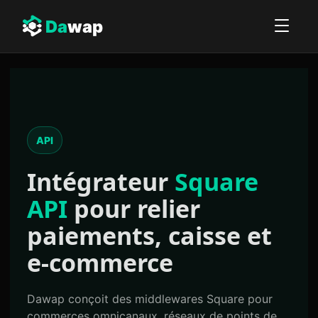
Da
wap
API
Intégrateur
Square
API
pour relier
paiements, caisse et
e-commerce
Dawap conçoit des middlewares Square pour
commerces omnicanaux, réseaux de points de