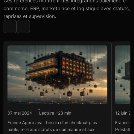
Ces références montrent des intégrations paiement, e-
commerce, ERP, marketplace et logistique avec statuts,
reprises et supervision.
Intégration API
Intégr
07 mai 2024
Lecture ~23 min
12 juin 2
France Appro : tunnel de
Fra
France Appro avait besoin d’un checkout plus
France Ap
paiement Stripe
int
fiable, relié aux statuts de commande et aux
PrestaSho
et 