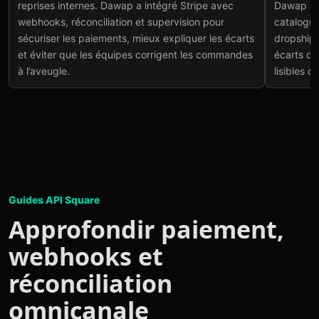
Voir le projet
→
reprises internes. Dawap a intégré Stripe avec
Dawap a c
Voir
webhooks, réconciliation et supervision pour
catalogue
sécuriser les paiements, mieux expliquer les écarts
dropshipp
et éviter que les équipes corrigent les commandes
écarts de
à l’aveugle.
lisibles 
Guides API Square
Approfondir paiement,
webhooks et
réconciliation
omnicanale