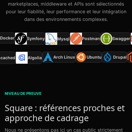
marketplaces, middleware et APIs sont sélectionnés
pour leur fiabilité, leur performance et leur intégration
dans des environnements complexes.
ocker
Symfony
Postman
Swagger
Mysql
Arch Linux
Ubuntu
Drupal
mcached
Algolia
NIVEAU DE PREUVE
Square : références proches et
approche de cadrage
Nous ne présentons pas ici un cas public strictement