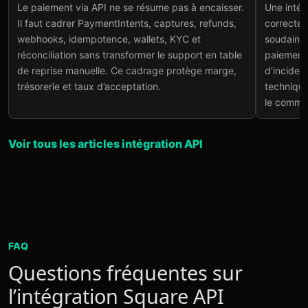
Le paiement via API ne se résume pas à encaisser.
Une intég
un PSP sans casser le
les
Il faut cadrer PaymentIntents, captures, refunds,
correcte
run
Lire
webhooks, idempotence, wallets, KYC et
soudaine
Lire l'article
→
réconciliation sans transformer le support en table
paiements
de reprise manuelle. Ce cadrage protège marge,
d’inciden
trésorerie et taux d’acceptation.
technique.
le commer
Voir tous les articles intégration API
FAQ
Questions fréquentes sur
l’intégration Square API