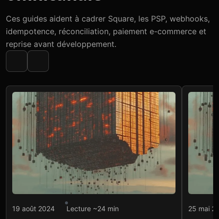
Ces guides aident à cadrer Square, les PSP, webhooks,
idempotence, réconciliation, paiement e-commerce et
reprise avant développement.
Intégration API
Intégr
19 août 2024
Lecture ~24 min
25 mai 2
Paiement API : intégrer
Ide