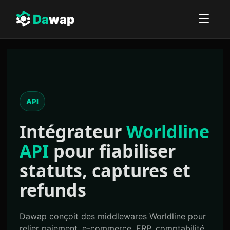
Da
wap
API
Intégrateur
Worldline
API
pour fiabiliser
statuts, captures et
refunds
Dawap conçoit des middlewares Worldline pour
relier paiement, e-commerce, ERP, comptabilité,