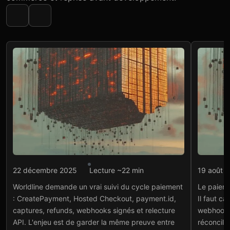
Intégration API
Intégr
22 décembre 2025
Lecture ~22 min
19 août 
API Worldline : statuts et
Pai
Worldline demande un vrai suivi du cycle paiement
Le paieme
webhooks
un 
: CreatePayment, Hosted Checkout, payment.id,
Il faut c
run
Lire l'article
→
captures, refunds, webhooks signés et relecture
webhooks
Lire
API. L'enjeu est de garder la même preuve entre
réconcili