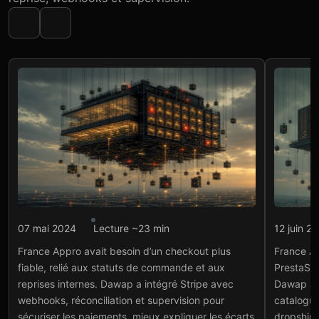
Intégration API
Intégr
07 mai 2024
Lecture ~23 min
12 juin 2
France Appro : tunnel de
Fra
France Appro avait besoin d’un checkout plus
France Ap
paiement Stripe
int
fiable, relié aux statuts de commande et aux
PrestaSho
et 
Voir le projet
→
reprises internes. Dawap a intégré Stripe avec
Dawap a c
Voir
webhooks, réconciliation et supervision pour
catalogue
sécuriser les paiements, mieux expliquer les écarts
dropshipp