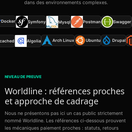
dans des environnements complexes.
ocker
Symfony
Postman
Swagger
Mysql
Arch Linux
Ubuntu
Drupal
mcached
Algolia
NIVEAU DE PREUVE
Worldline : références proches
et approche de cadrage
Nous ne présentons pas ici un cas public strictement
nommé Worldline. Les références ci-dessous prouvent
les mécaniques paiement proches : statuts, retours