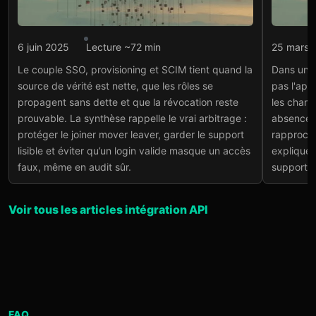
Intégration API
Intégr
6 juin 2025
Lecture ~72 min
25 mars 
SSO, provisioning et
Sag
Le couple SSO, provisioning et SCIM tient quand la
Dans un p
SCIM
int
source de vérité est nette, que les rôles se
pas l'app
outi
Lire l'article
→
propagent sans dette et que la révocation reste
les chang
Lire
prouvable. La synthèse rappelle le vrai arbitrage :
absences 
protéger le joiner mover leaver, garder le support
rapproche
lisible et éviter qu’un login valide masque un accès
expliquer 
faux, même en audit sûr.
support g
Voir tous les articles intégration API
FAQ