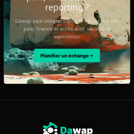
reporting ?
Dawap peut intégrer Lucca API à vos flux RH,
paie, finance et accès avec sécurité et
supervision.
Planifier un échange
Da
wap