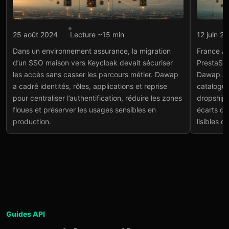
Intégration API
Intégr
25 août 2024
Lecture ~15 min
12 juin 2
Assurance : migration
Fra
Dans un environnement assurance, la migration
France Ap
SSO Keycloak sécurisée
int
d’un SSO maison vers Keycloak devait sécuriser
PrestaSho
et 
Voir le projet
→
les accès sans casser les parcours métier. Dawap
Dawap a c
Voir
a cadré identités, rôles, applications et reprise
catalogue
pour centraliser l’authentification, réduire les zones
dropshipp
floues et préserver les usages sensibles en
écarts de
production.
lisibles 
Guides API