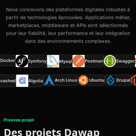
Nous concevons des plateformes digitales robustes à
partir de technologies éprouvées. Applications métier,
marketplaces, middleware et APIs sont sélectionnés
pour leur fiabilité, leur performance et leur intégration
dans des environnements complexes.
ocker
Symfony
Postman
Swagger
Mysql
Arch Linux
Ubuntu
Drupal
emcached
Algolia
Preuves projet
Des projets Dawap