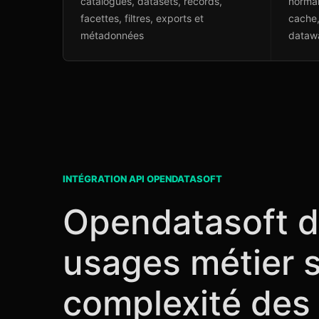
catalogues, datasets, records,
normal
facettes, filtres, exports et
cache, 
métadonnées
dataw
INTÉGRATION API OPENDATASOFT
Opendatasoft do
usages métier s
complexité des 