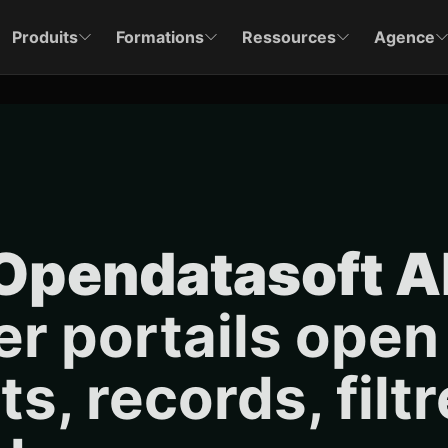
Produits
Formations
Ressources
Agence
Opendatasoft A
er portails open
s, records, filt