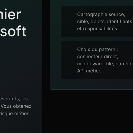
mier
Cartographie source,
cible, objets, identifiants
soft
et responsabilités.
Choix du pattern :
connecteur direct,
middleware, file, batch 
API métier.
es droits, les
e. Vous obtenez
risque métier