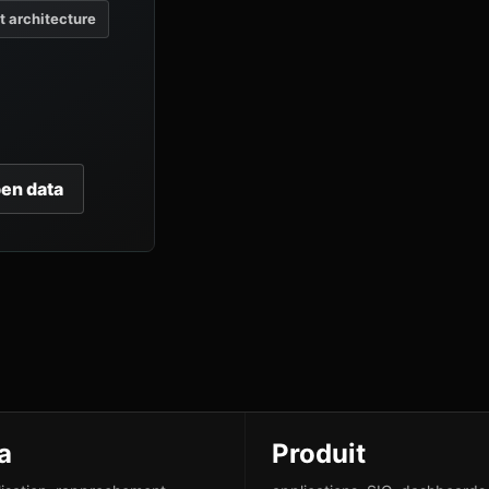
et architecture
pen data
a
Produit