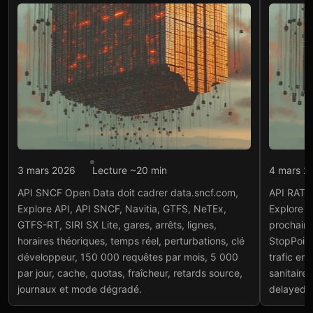
Intégration API
Intégr
3 mars 2026
Lecture ~20 min
4 mars 2
API SNCF Open Data :
API
API SNCF Open Data doit cadrer data.sncf.com,
API RATP 
GTFS et Navitia
PRIM
Explore API, API SNCF, Navitia, GTFS, NeTEx,
Explore A
Lire l'article
→
Lire
GTFS-RT, SIRI SX Lite, gares, arrêts, lignes,
prochains
horaires théoriques, temps réel, perturbations, clé
StopPoint
développeur, 150 000 requêtes par mois, 5 000
trafic ent
par jour, cache, quotas, fraîcheur, retards source,
sanitaire
journaux et mode dégradé.
delayed,