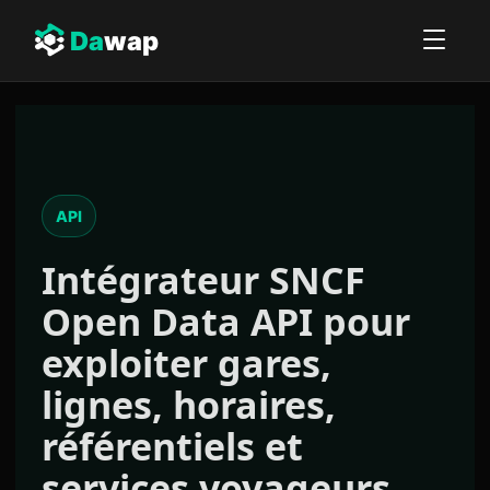
Da
wap
API
Intégrateur
SNCF
Open Data API
pour
exploiter gares,
lignes, horaires,
référentiels et
services voyageurs