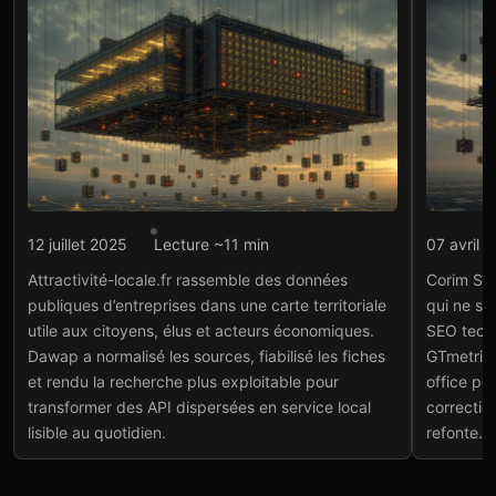
Intégration API
Intégr
12 juillet 2025
Lecture ~11 min
07 avril 
Attractivité-locale.fr :
Cor
Attractivité-locale.fr rassemble des données
Corim Sol
carte API des
mul
publiques d’entreprises dans une carte territoriale
qui ne sé
entreprises locales
API
utile aux citoyens, élus et acteurs économiques.
SEO tech
Voir le projet
→
Voir
Dawap a normalisé les sources, fiabilisé les fiches
GTmetrix 
et rendu la recherche plus exploitable pour
office pou
transformer des API dispersées en service local
correctio
lisible au quotidien.
refonte.