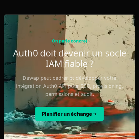
On parle concret
Auth0 doit devenir un socle
IAM fiable ?
Dawap peut cadrer et développer votre
intégration Auth0 API pour SSO, provisioning,
permissions et audit.
Planifier un échange