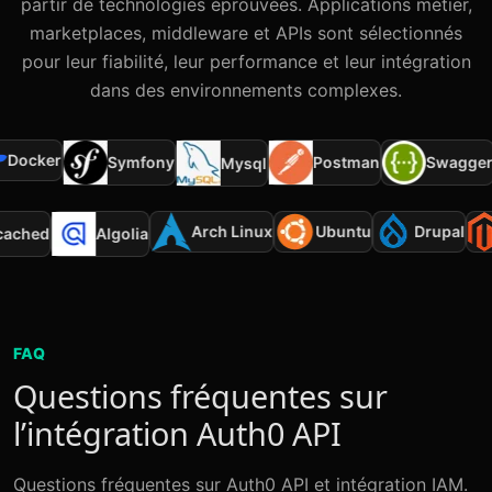
partir de technologies éprouvées. Applications métier,
marketplaces, middleware et APIs sont sélectionnés
pour leur fiabilité, leur performance et leur intégration
dans des environnements complexes.
Docker
Symfony
Postman
Swagger
Mysql
Arch Linux
Ubuntu
Drupal
mcached
Algolia
FAQ
Questions fréquentes sur
l’intégration Auth0 API
Questions fréquentes sur Auth0 API et intégration IAM.