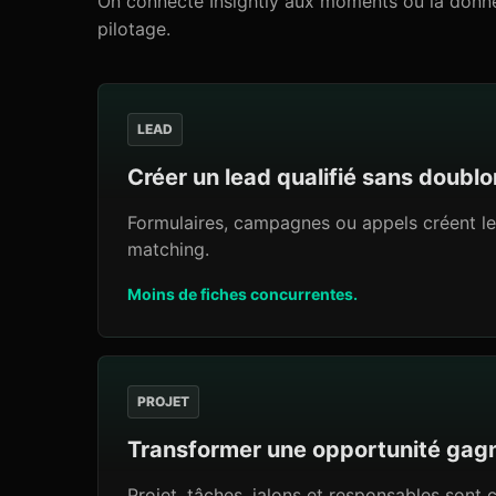
On connecte Insightly aux moments où la donnée 
pilotage.
LEAD
Créer un lead qualifié sans doublo
Formulaires, campagnes ou appels créent le
matching.
Moins de fiches concurrentes.
PROJET
Transformer une opportunité gag
Projet, tâches, jalons et responsables sont 