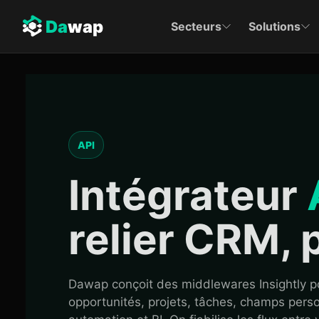
Da
wap
Secteurs
Solutions
API
Intégrateur
relier CRM, p
Dawap conçoit des middlewares Insightly pou
opportunités, projets, tâches, champs pers