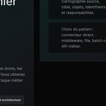
mier
Cartographie source,
cible, objets, identifiants
et responsabilités.
Choix du pattern :
connecteur direct,
middleware, file, batch 
API métier.
es droits, les
e. Vous obtenez
risque métier
et architecture