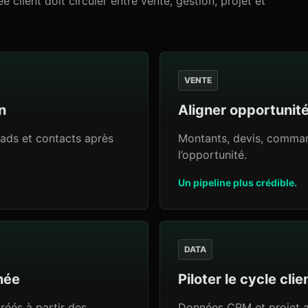
client doit circuler entre vente, gestion, projet et
VENTE
n
Aligner opportunit
ads et contacts après
Montants, devis, command
l’opportunité.
Un pipeline plus crédible.
DATA
née
Piloter le cycle cli
créés à partir des
Données CRM et projet a