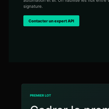
automation et BI. On fiabilise les flux entre
signature.
Contacter un expert API
PREMIER LOT