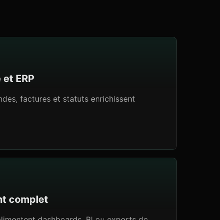
é et ERP
es, factures et statuts enrichissent
ent complet
limentent dashboards, BI ou exports de