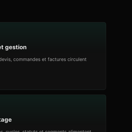
et gestion
 devis, commandes et factures circulent
otage
s, cycles, statuts et segments alimentent