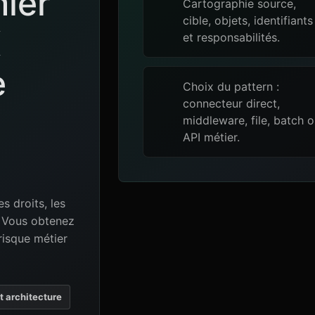
mier
Cartographie source,
cible, objets, identifiants
X
et responsabilités.
e
Choix du pattern :
connecteur direct,
middleware, file, batch 
API métier.
es droits, les
e. Vous obtenez
risque métier
et architecture