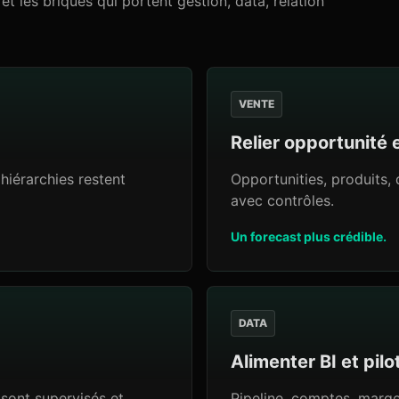
et les briques qui portent gestion, data, relation
VENTE
Relier opportunité 
 hiérarchies restent
Opportunities, produits,
avec contrôles.
Un forecast plus crédible.
DATA
Alimenter BI et pil
e sont supervisés et
Pipeline, comptes, marge