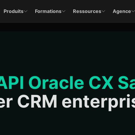
Produits
Formations
Ressources
Agence
API Oracle CX S
ser CRM enterpri