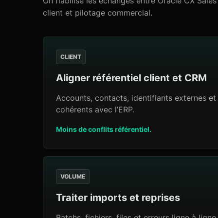
On fiabilise les échanges entre Oracle CX Sales 
client et pilotage commercial.
CLIENT
Aligner référentiel client et CRM
Accounts, contacts, identifiants externes et
cohérents avec l’ERP.
Moins de conflits référentiel.
VOLUME
Traiter imports et reprises
Batchs, fichiers, files et erreurs ligne à lign