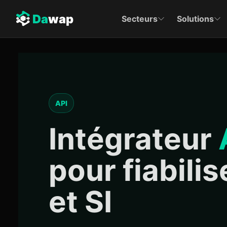
Da
wap
Secteurs
Solutions
API
Intégrateur
pour fiabili
et SI