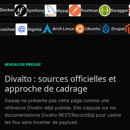
ocker
Symfony
Postman
Swagger
Mysql
Arch Linux
Ubuntu
Drupal
mcached
Algolia
NIVEAU DE PREUVE
Divalto : sources officielles et
approche de cadrage
Dawap ne présente pas cette page comme une
référence Divalto déjà publiée. Elle s’appuie sur les
documentations Divalto REST/RecordSql pour cadrer
les flux sans inventer de payload.