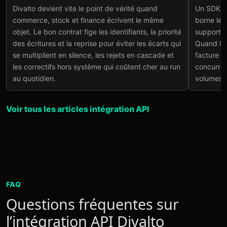
Intégration Divalto API :
SDK
Divalto devient vite le point de vérité quand
Un SDK Di
logiciel, stock et reprise
fiab
commerce, stock et finance écrivent le même
borne les 
sou
Lire l'article
→
objet. Le bon contrat fige les identifiants, la priorité
support t
Lire
des écritures et la reprise pour éviter les écarts qui
Quand le 
se multiplient en silence, les rejets en cascade et
facture c
les correctifs hors système qui coûtent cher au run
concurren
au quotidien.
volumes m
Voir tous les articles intégration API
FAQ
Questions fréquentes sur
l’intégration API Divalto