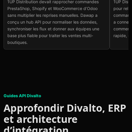
1UP Distribution devait rapprocher commandes
1UP Distri
vers Odoo
B2B
PrestaShop, Shopify et WooCommerce d’Odoo
pour reli
Voir le projet
→
Voir
sans multiplier les reprises manuelles. Dawap a
commande
conçu un hub API pour normaliser les données,
a connect
synchroniser les flux et donner aux équipes une
commercia
base plus fiable pour traiter les ventes multi-
rapide, c
boutiques.
Guides API Divalto
Approfondir Divalto, ERP
et architecture
d’intégration