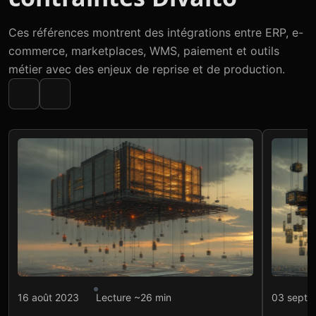
Ces références montrent des intégrations entre ERP, e-
commerce, marketplaces, WMS, paiement et outils
métier avec des enjeux de reprise et de production.
Intégration API
Intégr
16 août 2023
Lecture ~26 min
03 septe
1UP Distribution : hub API
1UP 