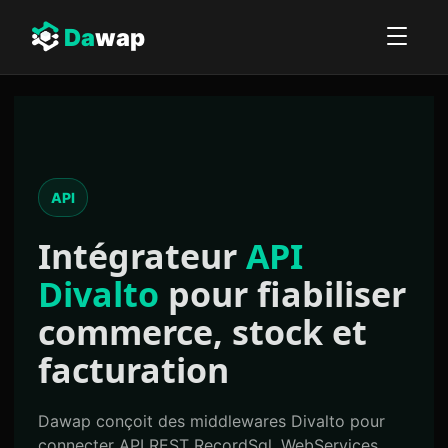
Da
wap
API
Intégrateur
API
Divalto
pour fiabiliser
commerce, stock et
facturation
Dawap conçoit des middlewares Divalto pour
connecter API REST RecordSql, WebServices