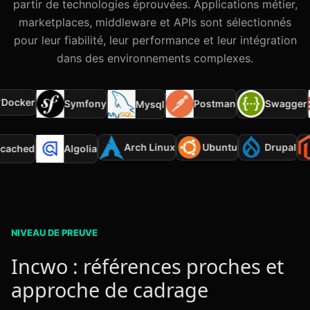
partir de technologies éprouvées. Applications métier,
marketplaces, middleware et APIs sont sélectionnés
pour leur fiabilité, leur performance et leur intégration
dans des environnements complexes.
ocker
Symfony
Postman
Swagger
Mysql
Arch Linux
Ubuntu
Drupal
mcached
Algolia
NIVEAU DE PREUVE
Incwo : références proches et
approche de cadrage