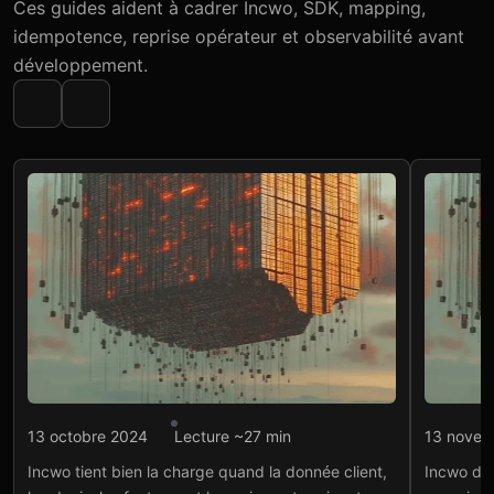
Ces guides aident à cadrer Incwo, SDK, mapping,
idempotence, reprise opérateur et observabilité avant
développement.
Intégration API
Intégr
13 octobre 2024
Lecture ~27 min
13 novem
Intégration API ERP
SDK
Incwo tient bien la charge quand la donnée client,
Incwo dev
Incwo – guide 2025
con