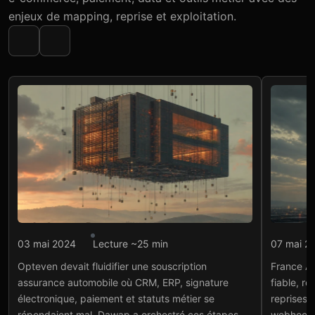
enjeux de mapping, reprise et exploitation.
Intégration API
Intégr
03 mai 2024
Lecture ~25 min
07 mai 2
Opteven : souscription
Fra
Opteven devait fluidifier une souscription
France Ap
assurance connectée
pai
assurance automobile où CRM, ERP, signature
fiable, r
Voir le projet
→
Voir
électronique, paiement et statuts métier se
reprises 
répondaient mal. Dawap a orchestré ces étapes
webhooks,