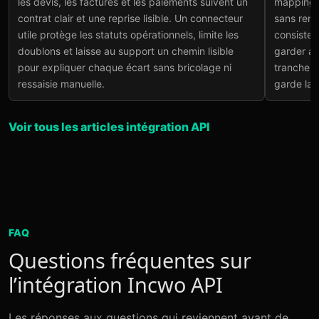
les devis, les factures et les paiements suivent un
mapping, 
Sym
Lire l'article
→
contrat clair et une reprise lisible. Un connecteur
sans rend
Lire
utile protège les statuts opérationnels, limite les
consiste à
doublons et laisse au support un chemin lisible
garder as
pour expliquer chaque écart sans bricolage ni
tranche v
ressaisie manuelle.
garde la 
Voir tous les articles intégration API
FAQ
Questions fréquentes sur
l’intégration Incwo API
Les réponses aux questions qui reviennent avant de