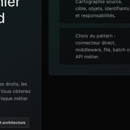
mier
Cartographie source,
cible, objets, identifiants
d
et responsabilités.
Choix du pattern :
connecteur direct,
middleware, file, batch 
API métier.
es droits, les
e. Vous obtenez
risque métier
et architecture