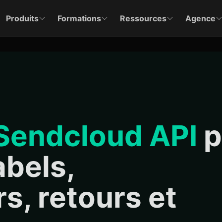
Produits
Formations
Ressources
Agence
Sendcloud API
p
abels,
s, retours et