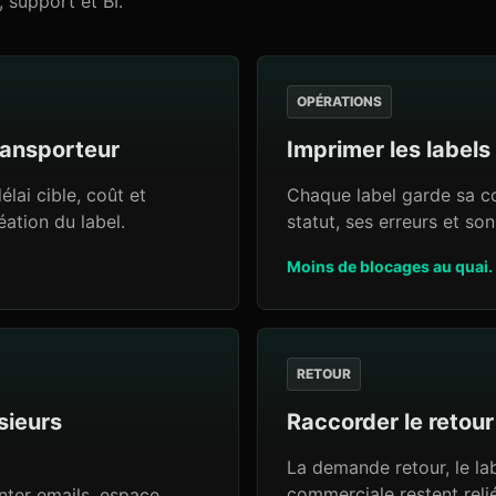
support et BI.
OPÉRATIONS
ransporteur
Imprimer les labels
élai cible, coût et
Chaque label garde sa c
ation du label.
statut, ses erreurs et son
Moins de blocages au quai.
RETOUR
sieurs
Raccorder le retour
La demande retour, le labe
commerciale restent rel
nter emails, espace