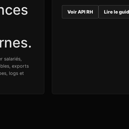
ences
Voir API RH
Lire le gui
rnes.
 salariés,
bles, exports
es, logs et