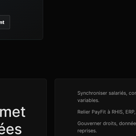
nt
Synchroniser salariés, co
variables.
rmet
Relier PayFit à RHIS, ERP,
nées
Gouverner droits, données
reprises.