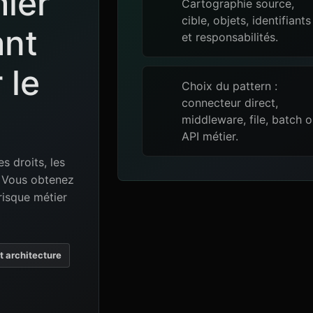
mier
Cartographie source,
cible, objets, identifiants
ant
et responsabilités.
 le
Choix du pattern :
connecteur direct,
middleware, file, batch 
API métier.
es droits, les
e. Vous obtenez
risque métier
et architecture