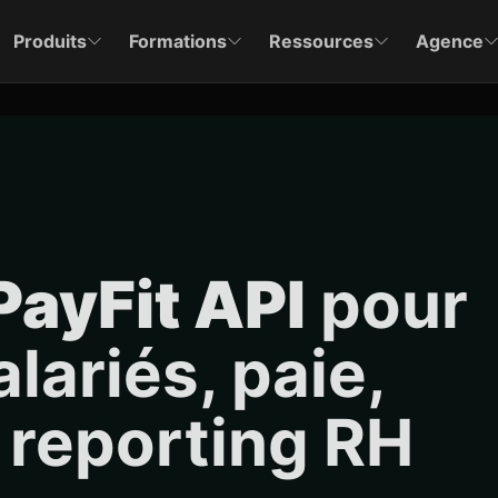
Produits
Formations
Ressources
Agence
PayFit API
pour
lariés, paie,
 reporting RH