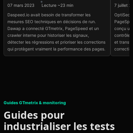
Intégration API
Intégr
07 mars 2023
Lecture ~23 min
7 juillet 
Daspeed.io : monitoring
Opt
Daspeed.io avait besoin de transformer les
OptiSeoW
SEO par API
SEO
mesures SEO techniques en décisions de run.
PageSpee
Voir le projet
→
Voir
Dawap a connecté GTmetrix, PageSpeed et un
conçu une
crawler interne pour historiser les signaux,
contrôles
détecter les régressions et prioriser les corrections
et transf
qui protègent vraiment la performance des pages.
correction
Guides GTmetrix & monitoring
Guides pour
industrialiser les tests