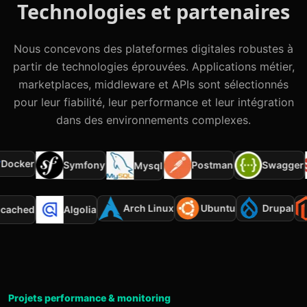
Technologies et partenaires
Nous concevons des plateformes digitales robustes à
partir de technologies éprouvées. Applications métier,
marketplaces, middleware et APIs sont sélectionnés
pour leur fiabilité, leur performance et leur intégration
dans des environnements complexes.
ocker
Symfony
Postman
Swagger
Mysql
Arch Linux
Ubuntu
Drupal
mcached
Algolia
Projets performance & monitoring