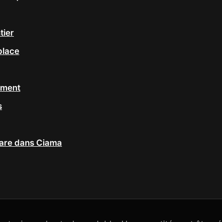
tier
place
ement
s
pare dans Ciama