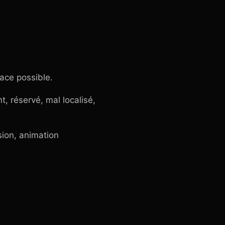
lace possible.
t, réservé, mal localisé,
usion, animation