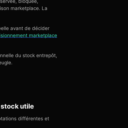
éservée, bloquée,
aison marketplace. La
éelle avant de décider
isionnement marketplace
nelle du stock entrepôt,
eugle.
stock utile
tations différentes et