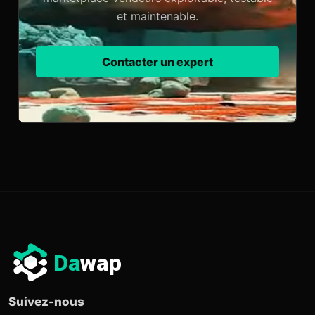
et maintenable.
Contacter un expert
Da
wap
Suivez-nous