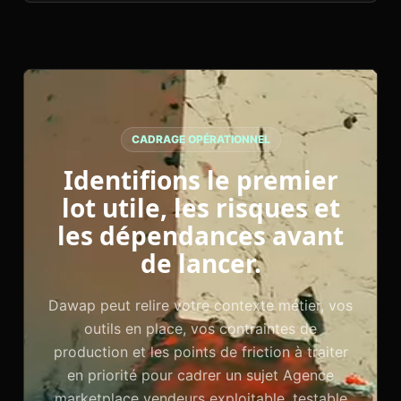
CADRAGE OPÉRATIONNEL
Identifions le premier
lot utile, les risques et
les dépendances avant
de lancer.
Dawap peut relire votre contexte métier, vos
outils en place, vos contraintes de
production et les points de friction à traiter
en priorité pour cadrer un sujet Agence
marketplace vendeurs exploitable, testable