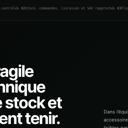
 contrôlés
02
Stock, commandes, livraison et SAV rapprochés
03
Flu
agile
chnique
 stock et
nt tenir.
Dans l’équ
accessoires
lisibles p