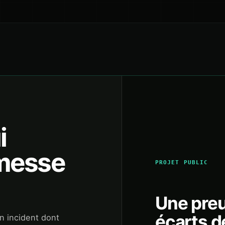
i
omesse
PROJET PUBLIC
Une preu
écarts d
un incident dont