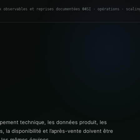
x observables et reprises documentées
04
SI · opérations · scalin
ipement technique, les données produit, les
, la disponibilité et l’après-vente doivent être
ar les mêmes équipes.