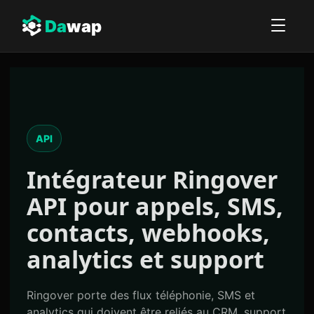
Da
wap
API
Intégrateur
Ringover
API
pour appels, SMS,
contacts, webhooks,
analytics et support
Ringover porte des flux téléphonie, SMS et
analytics qui doivent être reliés au CRM, support