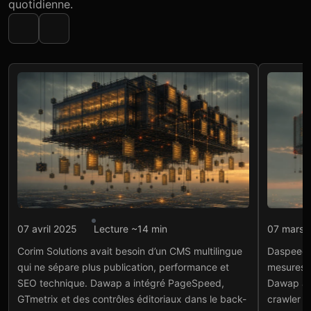
quotidienne.
Intégration API
Intégr
07 avril 2025
Lecture ~14 min
07 mars 
Corim Solutions : CMS
Das
Corim Solutions avait besoin d’un CMS multilingue
Daspeed.i
multilingue connecté aux
SEO
qui ne sépare plus publication, performance et
mesures S
APIs SEO
Voir
SEO technique. Dawap a intégré PageSpeed,
Dawap a 
Voir le projet
→
GTmetrix et des contrôles éditoriaux dans le back-
crawler in