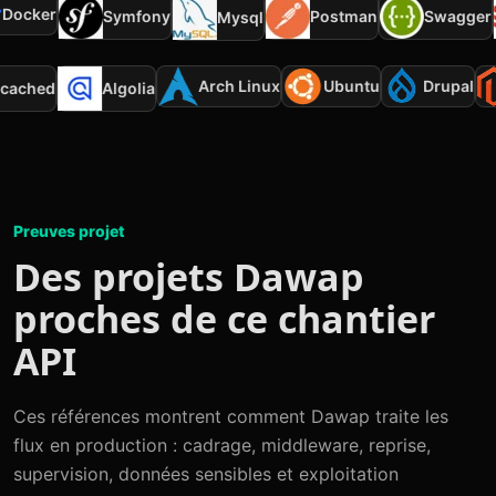
ocker
Symfony
Postman
Swagger
Mysql
Arch Linux
Ubuntu
Drupal
mcached
Algolia
Preuves projet
Des projets Dawap
proches de ce chantier
API
Ces références montrent comment Dawap traite les
flux en production : cadrage, middleware, reprise,
supervision, données sensibles et exploitation