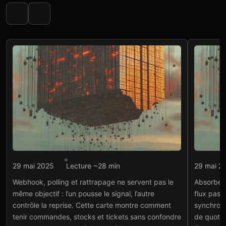
Intégration API
Intégr
29 mai 2025
Lecture ~28 min
29 mai 2
Webhook ou polling API
Rate
Webhook, polling et rattrapage ne servent pas le
Absorber u
syn
Lire l'article
→
même objectif : l’un pousse le signal, l’autre
flux passe
cri
contrôle la reprise. Cette carte montre comment
synchroni
Lire
tenir commandes, stocks et tickets sans confondre
de quota 