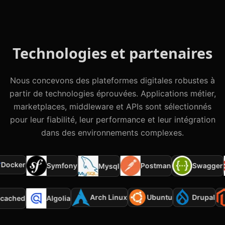
Technologies et partenaires
Nous concevons des plateformes digitales robustes à
partir de technologies éprouvées. Applications métier,
marketplaces, middleware et APIs sont sélectionnés
pour leur fiabilité, leur performance et leur intégration
dans des environnements complexes.
ocker
Symfony
Postman
Swagger
Mysql
Arch Linux
Ubuntu
Drupal
mcached
Algolia