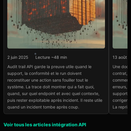
Intégration API
Intégr
2 juin 2025
Lecture ~48 min
13 août 
Audit trail API : tracer qui
Doc
Audit trail API garde la preuve utile quand le
Une docum
a fait quoi
Symf
support, la conformité et le run doivent
contrat, e
exe
Lire l'article
→
reconstituer une action sans fouiller tout le
comment s
run
système. La trace doit montrer qui a fait quoi,
erreurs, 
Lire
quand, sur quel endpoint et avec quel contexte,
support li
puis rester exploitable après incident. Il reste utile
corrigent 
quand un incident tombe après coup.
La reprise
Voir tous les articles intégration API