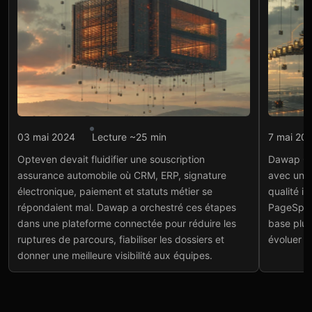
Intégration API
Intégr
03 mai 2024
Lecture ~25 min
7 mai 20
Opteven : souscription
Daw
Opteven devait fluidifier une souscription
Dawap CMS
assurance connectée
mult
assurance automobile où CRM, ERP, signature
avec une 
Voir le projet
→
Voir
électronique, paiement et statuts métier se
qualité in
répondaient mal. Dawap a orchestré ces étapes
PageSpeed
dans une plateforme connectée pour réduire les
base plus 
ruptures de parcours, fiabiliser les dossiers et
évoluer l
donner une meilleure visibilité aux équipes.