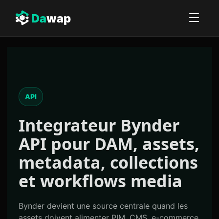
Da
wap
API
Integrateur
Bynder
API
pour DAM, assets,
metadata, collections
et workflows media
Bynder devient une source centrale quand les
assets doivent alimenter PIM, CMS, e-commerce,