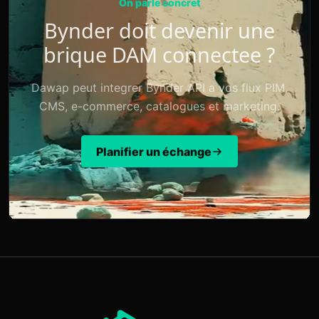
On parle concret
Bynder doit devenir une
brique DAM connectee ?
Dawap peut integrer Bynder API a vos flux PIM,
CMS, e-commerce, catalogues et marketing.
Planifier un échange