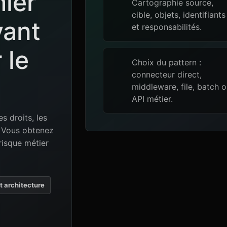
mier
Cartographie source,
cible, objets, identifiants
vant
et responsabilités.
 le
Choix du pattern :
connecteur direct,
middleware, file, batch 
API métier.
es droits, les
e. Vous obtenez
risque métier
et architecture