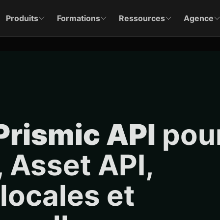
Produits
Formations
Ressources
Agence
Prismic API
pou
 Asset API,
locales et