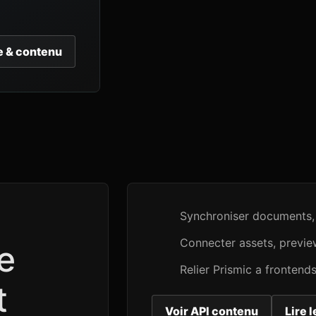
e & contenu
Synchroniser documents, c
Connecter assets, preview
e
Relier Prismic a fronten
t
Voir API contenu
Lire 