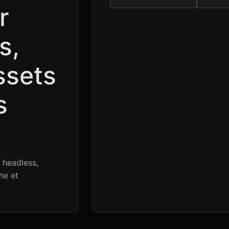
r
s,
ssets
s
 headless,
he et