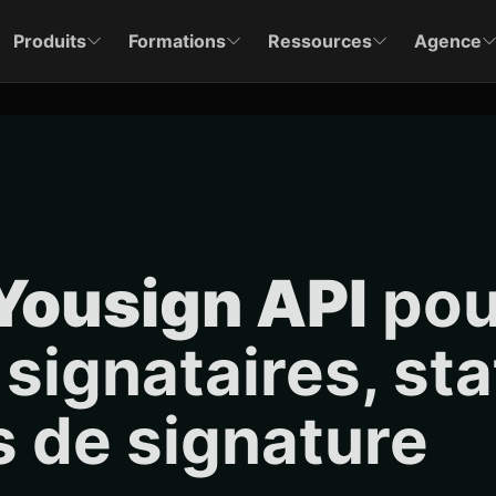
Produits
Formations
Ressources
Agence
Yousign API
pou
signataires, sta
s de signature