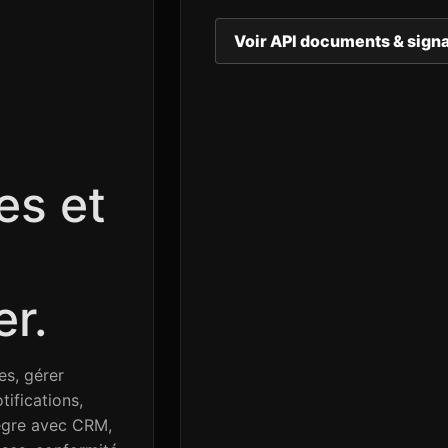
Voir API documents & sign
es et
er.
es, gérer
ifications,
tègre avec CRM,