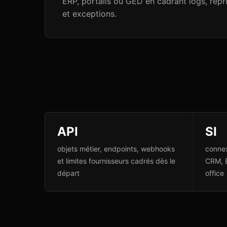
ERP, portails ou GED en cadrant logs, repr
et exceptions.
API
SI
objets métier, endpoints, webhooks
connex
et limites fournisseurs cadrés dès le
CRM, 
départ
office